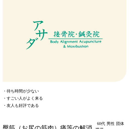
・待ち時間が少ない
・すごい人がよく来る
・友人も好評である
60代
男性
団体
臀筋（お尻の筋肉）痛等の解消