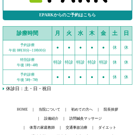
EPARKからのご予約はこちら
診療時間
月
火
水
木
金
土
日
予約診療
●
●
●
●
●
休
休
午前 8時30分~11時00分
特別診療
特診
特診
特診
特診
特診
休
休
午後 1時~4時
予約診療
●
●
●
●
●
休
休
午後 5時~7時
休診日：土・日・祝日
HOME
当院について
初めての方へ
院長挨拶
設備紹介
訪問鍼灸マッサージ
体育の家庭教師
交通事故治療
ダイエット