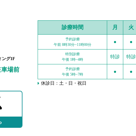
診療時間
月
火
予約診療
●
●
午前 8時30分~11時00分
特別診療
特診
特診
ィング1F
午後 1時~4時
駐車場前
予約診療
●
●
午後 5時~7時
休診日：土・日・祝日
ら