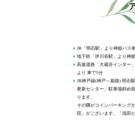
JR「明石駅」より神姫バス
地下鉄「伊川谷駅」より神姫
高速道路「大蔵谷インター
より 車で5分
JR神戸線(神戸～姫路) 明
更新センター」駐車場斜め
ります。
その隣がコインパーキング
院」がございます。「浅田ビ