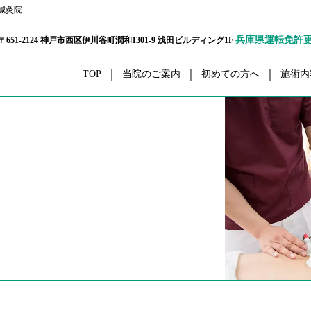
鍼灸院
兵庫県運転免許
〒651-2124 神戸市西区伊川谷町潤和1301-9 浅田ビルディング1F
TOP
当院のご案内
初めての方へ
施術内
ボディーケア
交通事
栄養カウンセリング
ダイエ
ハリウッドセレブコース
眼精
メタボ解消コース
五十肩・四十
パーソナルトレーナーコース
腰
プリティウーマンコース
膝
リハビリ
スポーツ外
セルライト除去
ボディーアラインメ
スポーツコンディショニング