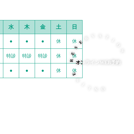
水
木
金
土
日
E
R
S
V
E
●
●
●
休
休
A
R
T
I
特診
特診
特診
休
休
E
O
オンラインWEB予約
N
N
●
●
●
休
休
I
L
N
O