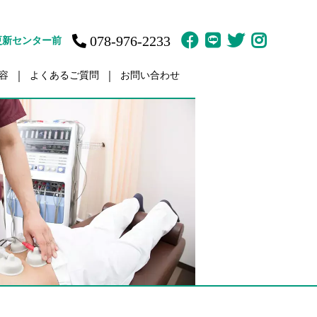
078-976-2233
更新センター前
容
よくあるご質問
お問い合わせ
故治療
訪問鍼灸マッサージ
ット
体育の家庭教師
疲労
肩／肩こり
痛
痛
傷・障害
ント（骨盤矯正）