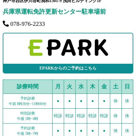
神戸市西区伊川谷町潤和1301-9 浅田ビルディング1F
兵庫県運転免許更新センター駐車場前
078-976-2233
EPARKからのご予約はこちら
診療時間
月
火
水
木
金
土
日
予約診療
●
●
●
●
●
休
休
午前 8時30分~11時00分
特別診療
特診
特診
特診
特診
特診
休
休
午後 1時~4時
予約診療
●
●
●
●
●
休
休
午後 5時~7時