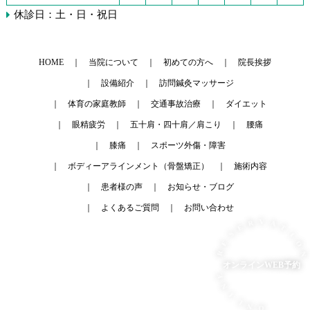
休診日：土・日・祝日
HOME
当院について
初めての方へ
院長挨拶
設備紹介
訪問鍼灸マッサージ
体育の家庭教師
交通事故治療
ダイエット
眼精疲労
五十肩・四十肩／肩こり
腰痛
膝痛
スポーツ外傷・障害
ボディーアラインメント（骨盤矯正）
施術内容
患者様の声
お知らせ・ブログ
よくあるご質問
お問い合わせ
R
V
E
A
S
T
E
R
I
O
オンラインWEB予約
N
E
N
I
L
N
O