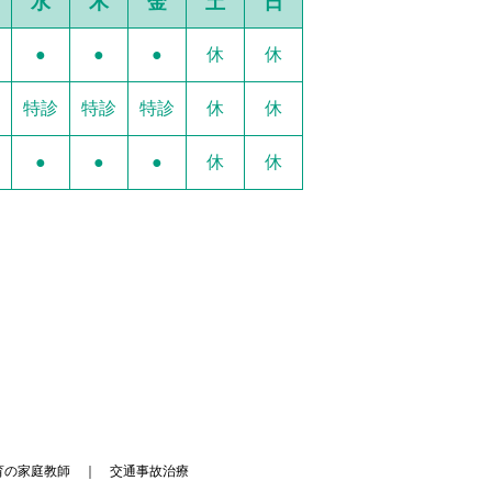
水
木
金
土
日
●
●
●
休
休
特診
特診
特診
休
休
●
●
●
休
休
育の家庭教師
交通事故治療