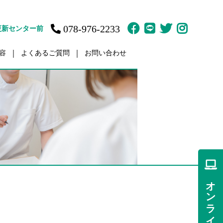
078-976-2233
更新センター前
容
よくあるご質問
お問い合わせ
故治療
訪問鍼灸マッサージ
ット
体育の家庭教師
疲労
肩／肩こり
痛
痛
オンライン予約
傷・障害
ント（骨盤矯正）