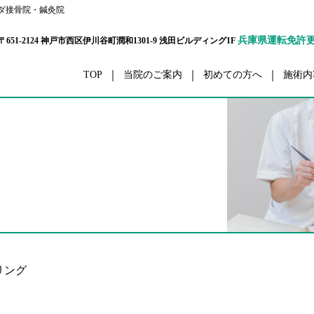
ダ接骨院・鍼灸院
兵庫県運転免許
〒651-2124 神戸市西区伊川谷町潤和1301-9 浅田ビルディング1F
TOP
当院のご案内
初めての方へ
施術内
ボディーケア
交通事
栄養カウンセリング
ダイエ
ハリウッドセレブコース
眼精
メタボ解消コース
五十肩・四十
パーソナルトレーナーコース
腰
プリティウーマンコース
膝
リハビリ
スポーツ外
リング
セルライト除去
ボディーアラインメ
スポーツコンディショニング