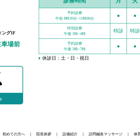
診療時間
月
火
予約診療
●
●
午前 8時30分~11時00分
特別診療
特診
特診
ィング1F
午後 1時~4時
駐車場前
予約診療
●
●
午後 5時~7時
休診日：土・日・祝日
ら
初めての方へ
院長挨拶
設備紹介
訪問鍼灸マッサージ
体