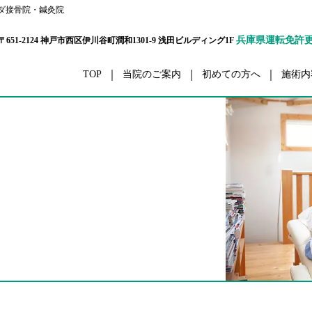
ダ接骨院・鍼灸院
兵庫県運転免許
〒651-2124 神戸市西区伊川谷町潤和1301-9 浅田ビルディング1F
TOP
当院のご案内
初めての方へ
施術内
ボディーケア
交通事
栄養カウンセリング
ダイエ
ハリウッドセレブコース
眼精
メタボ解消コース
五十肩・四十
パーソナルトレーナーコース
腰
プリティウーマンコース
膝
リハビリ
スポーツ外
セルライト除去
ボディーアラインメ
スポーツコンディショニング