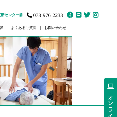
078-976-2233
更新センター前
容
よくあるご質問
お問い合わせ
故治療
訪問鍼灸マッサージ
ット
体育の家庭教師
疲労
肩／肩こり
痛
痛
オンライン予約
傷・障害
ント（骨盤矯正）