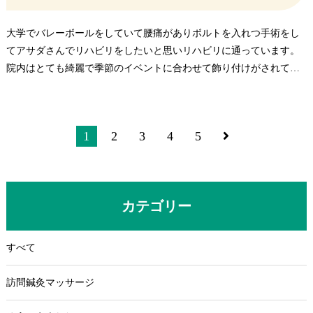
大学でバレーボールをしていて腰痛がありボルトを入れつ手術をし
てアサダさんでリハビリをしたいと思いリハビリに通っています。
院内はとても綺麗で季節のイベントに合わせて飾り付けがされてい
たり、アットホームな雰囲気の中で治療をしていただいてとても楽
しく通えます。
個人的にもバレーボール部でもアサダ先生にはとてもお世話になっ
1
2
3
4
5
ていて、部員も何かあればアサダ接骨院に行っています。ビーチの
大会前には部員全員にアサダTシャツをプレゼントしていただき、ペ
アでお揃いで着て全員揃うとカラフルでとてもかわいいTシャツです
ごく気に入っています。ありがとうございます。これからもよろし
カテゴリー
くお願いします。
すべて
訪問鍼灸マッサージ