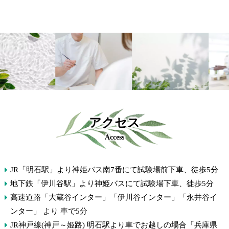
アクセス
Access
JR「明石駅」より神姫バス南7番にて試験場前下車、徒歩5分
地下鉄「伊川谷駅」より神姫バスにて試験場下車、徒歩5分
高速道路「大蔵谷インター」「伊川谷インター」「永井谷イ
ンター」 より 車で5分
JR神戸線(神戸～姫路) 明石駅より車でお越しの場合「兵庫県