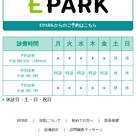
EPARKからのご予約はこちら
診療時間
月
火
水
木
金
土
日
予約診療
●
●
●
●
●
休
休
午前 8時30分~11時00分
特別診療
特診
特診
特診
特診
特診
休
休
午後 1時~4時
予約診療
●
●
●
●
●
休
休
午後 5時~7時
休診日：土・日・祝日
HOME
当院について
初めての方へ
院長挨拶
設備紹介
訪問鍼灸マッサージ