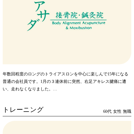
施術時間が選択できるとありがたいです。
・マッサージの際にうつ伏せになりますが、ベットの顔部分が穴が
空いていると良いかなと思います。（顔を伏せた際に横向きにしな
くてすみ、下向き状態でいられると楽な体勢が保てます。）
・患者さんが多い時に座るところが待合室に少ないため椅子がもう
少しあればと思います。
年数回程度のロングのトライアスロンを中心に楽しんで15年になる
普通の会社員です。1月の３連休前に突然、右足アキレス腱痛に遭
い、走れなくなりました。
その後、週1回ペースで2回ほど近くの整形外科に通院しました。
病院での治療では温熱治療と在宅治療では痛み止めと塗り薬の投薬
トレーニング
で２週間ほどの治療を続けましたが、全くの回復の兆しが見られま
60代
女性
無職
せんでした。
兵庫県トライアスロン協会でオリンピアん等の一流スポーツ選手を
サポートしており、最近では、「明石・アクアスロン大会」開催に