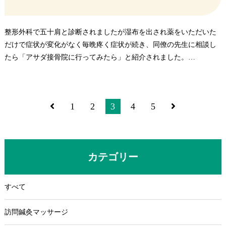
整形外科で五十肩と診断されましたが湿布を出され薬をいただいた
だけで症状が変化がなく毎晩疼く症状が続き、同僚の先生に相談し
たら「アサダ接骨院に行ってみたら」と紹介されました。
黒板に字を書くのが痛くて、椅子に座って書いていたのが今では普
通に書けますし、夜の疼きも無くなりました。アサダ接骨院を紹介
していただいてとても良かったです。
1
2
3
4
5
カテゴリー
すべて
訪問鍼灸マッサージ