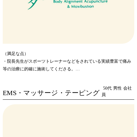
（満足な点）
・院長先生がスポーツトレーナーなどをされている実績豊富で痛み
等の治療に的確に施術してくださる。
・マッサージ、EMSだけでなく体幹の矯正を施してくださるので、
結果的に体の代謝に良い結果が出る。
50代
男性
会社
EMS・マッサージ・テーピング
・マッサージによるも揉み返しが少ない、体に負担がかからない施
員
術で信頼できる。
・マッサージと併せて鍼治療していただくことで効果が大きく私の
体調に非常に合っている。
（要望点）
・体の負担を考慮していただいていると思いますが、マッサージの