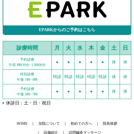
EPARKからのご予約はこちら
診療時間
月
火
水
木
金
土
日
予約診療
●
●
●
●
●
休
休
午前 8時30分~11時00分
特別診療
特診
特診
特診
特診
特診
休
休
午後 1時~4時
予約診療
●
●
●
●
●
休
休
午後 5時~7時
休診日：土・日・祝日
HOME
当院について
初めての方へ
院長挨拶
設備紹介
訪問鍼灸マッサージ