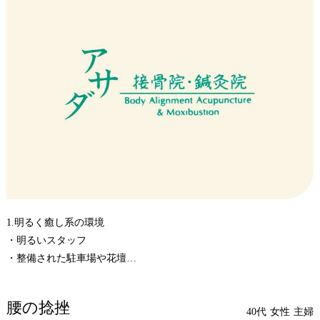
尽力された浅田院長の治療を2月9日に受けました。
結局痛みは右足アキレス腱部分の痛みではなくヒラメ筋奥の筋肉疲
労が原因であることがわかり、電気治療を受け更に冬場の水分摂取
不足の指導を受けました。
家でのマッサージを続けた結果、１週間後にかなり痛みが和らぎ2月
16日に再度電気治療を受け、17日にはやや痛みは残りますが、軽く
ジョグできるまで回復しました。
整形外科では、アキレス腱部分のみの温熱治療では全く改善の兆し
が見られなかったのですが、浅田院長の肉体に関する専門的知見で
回復につながり、感謝しております。
また、私は生まれて初めて接骨院・鍼灸院で治療を受けたのです
が、浅田院長の専門性の高さとは違い、院内はアットホームな雰囲
1.明るく癒し系の環境
気でした。整形外科の通院ではなかなか回復の兆しが見られない方
・明るいスタッフ
は一度浅田院長の診察を受けられることをお奨めします。
・整備された駐車場や花壇
・花や鉢植えがあり気持ちが良い玄関やトレーニングルーム
・モーツアルトのBGM
腰の捻挫
2.的確な治療と指導
40代
女性
主婦