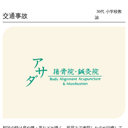
聞いてくれて「こんな治療をします」としっかり治療方針を言って
くれたので納得して治療してもらうことができました。
30代
小学校教
交通事故
歪んでいた腰が帰る時にはまっすぐになりとても楽になりました。
諭
初診の時は肩や腰・首などが痛く、前屈みで来院したのが治療して