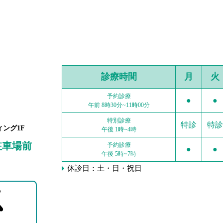
診療時間
月
火
予約診療
●
●
午前 8時30分~11時00分
特別診療
特診
特診
ィング1F
午後 1時~4時
駐車場前
予約診療
●
●
午後 5時~7時
休診日：土・日・祝日