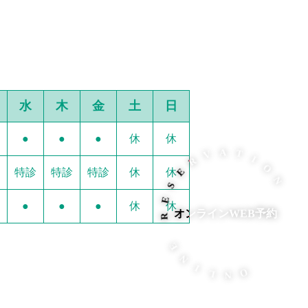
水
木
金
土
日
●
●
●
休
休
R
E
V
S
A
E
T
特診
特診
特診
休
休
R
I
O
●
●
●
休
休
オンラインWEB予約
E
N
N
I
L
N
O