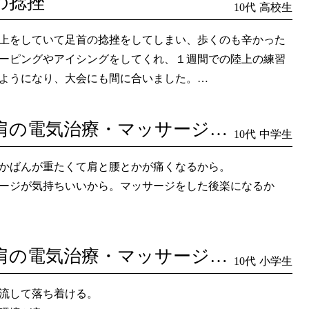
の捻挫
10代
高校生
上をしていて足首の捻挫をしてしまい、歩くのも辛かった
ーピングやアイシングをしてくれ、１週間での陸上の練習
ようになり、大会にも間に合いました。
ても清潔でスタッフも明るくハキハキといろんなことを教
ました。
腰と肩の電気治療・マッサージ・足のストレッチ
10代
中学生
かばんが重たくて肩と腰とかが痛くなるから。
ージが気持ちいいから。マッサージをした後楽になるか
腰と肩の電気治療・マッサージ・足のストレッチ
10代
小学生
流して落ち着ける。