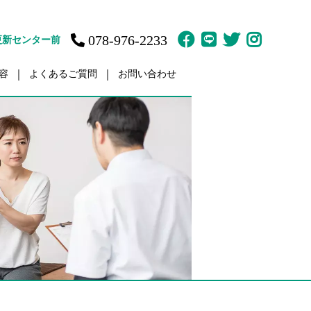
078-976-2233
更新センター前
容
よくあるご質問
お問い合わせ
故治療
訪問鍼灸マッサージ
ット
体育の家庭教師
疲労
肩／肩こり
痛
痛
傷・障害
ント（骨盤矯正）