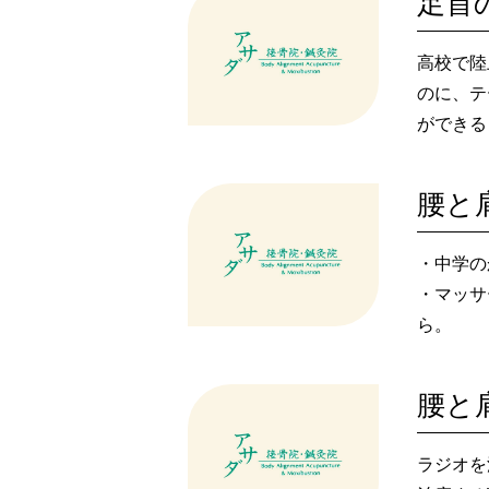
足首
高校で陸
のに、テ
ができる
院内はと
えてくれ
・中学の
・マッサ
ら。
ラジオを