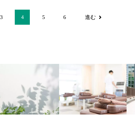
3
4
5
6
進む