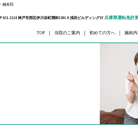
・鍼灸院
兵庫県運転免許
〒651-2124 神戸市西区伊川谷町潤和1301-9 浅田ビルディング1F
TOP
当院のご案内
初めての方へ
施術内
ボディーケア
交通事
栄養カウンセリング
ダイエ
ハリウッドセレブコース
眼精
メタボ解消コース
五十肩・四十
パーソナルトレーナーコース
腰
プリティウーマンコース
膝
リハビリ
スポーツ外
セルライト除去
ボディーアラインメ
スポーツコンディショニング