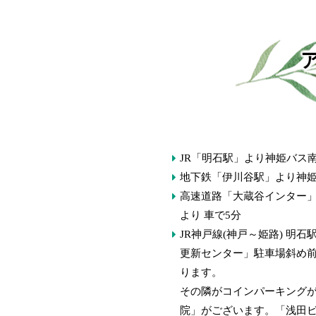
JR「明石駅」より神姫バス
地下鉄「伊川谷駅」より神姫
高速道路「大蔵谷インター
より 車で5分
JR神戸線(神戸～姫路) 明
更新センター」駐車場斜め
ります。
その隣がコインパーキング
院」がございます。「浅田ビ