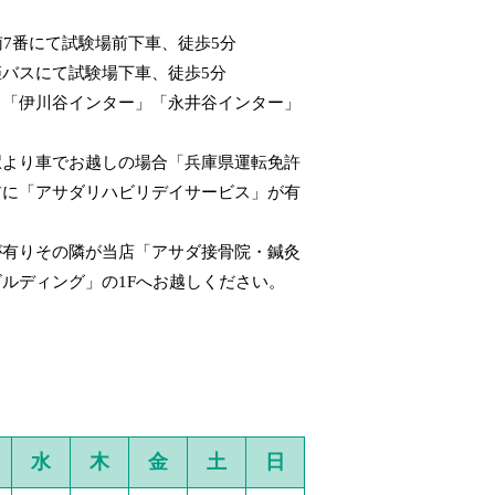
南7番にて試験場前下車、徒歩5分
バスにて試験場下車、徒歩5分
」「伊川谷インター」「永井谷インター」
石駅より車でお越しの場合「兵庫県運転免許
前に「アサダリハビリデイサービス」が有
が有りその隣が当店「アサダ接骨院・鍼灸
ルディング」の1Fへお越しください。
水
木
金
土
日