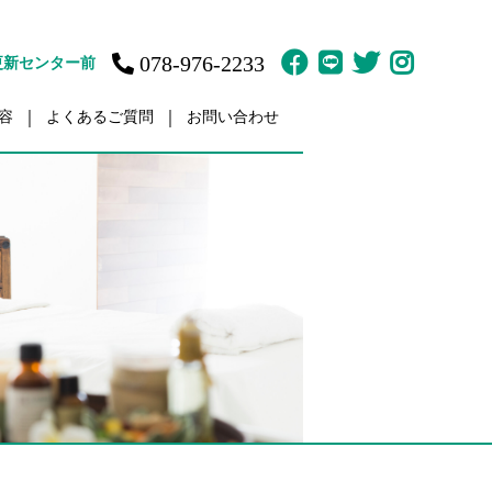
078-976-2233
更新センター前
容
よくあるご質問
お問い合わせ
故治療
訪問鍼灸マッサージ
ット
体育の家庭教師
疲労
肩／肩こり
痛
痛
傷・障害
ント（骨盤矯正）