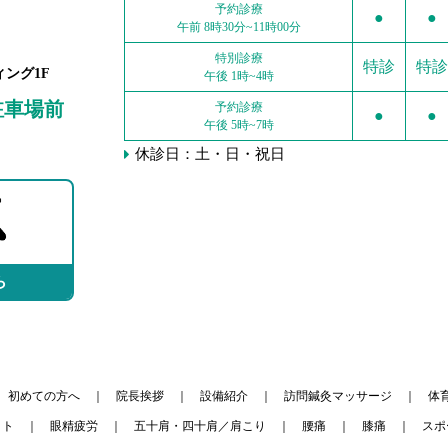
予約診療
●
●
午前 8時30分~11時00分
特別診療
特診
特診
ィング1F
午後 1時~4時
駐車場前
予約診療
●
●
午後 5時~7時
休診日：土・日・祝日
ら
初めての方へ
院長挨拶
設備紹介
訪問鍼灸マッサージ
体
ット
眼精疲労
五十肩・四十肩／肩こり
腰痛
膝痛
スポ