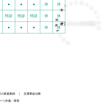
E
R
S
●
●
●
休
休
E
E
R
N
V
特診
特診
特診
休
休
I
A
L
オンラインWEB予約
T
●
●
●
休
休
N
I
O
O
N
育の家庭教師
交通事故治療
ーツ外傷・障害