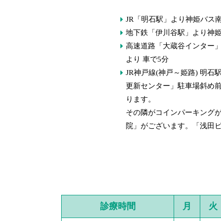
JR「明石駅」より神姫バス
地下鉄「伊川谷駅」より神姫
高速道路「大蔵谷インター
より 車で5分
JR神戸線(神戸～姫路) 明
更新センター」駐車場斜め
ります。
その隣がコインパーキング
院」がございます。「浅田ビ
診療時間
月
火