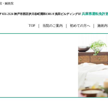
院・鍼灸院
兵庫県運転免許
〒651-2124 神戸市西区伊川谷町潤和1301-9 浅田ビルディング1F
TOP
当院のご案内
初めての方へ
施術内
ボディーケア
交通事
栄養カウンセリング
ダイエ
ハリウッドセレブコース
眼精
メタボ解消コース
五十肩・四十
パーソナルトレーナーコース
腰
プリティウーマンコース
膝
リハビリ
スポーツ外
セルライト除去
ボディーアラインメ
スポーツコンディショニング