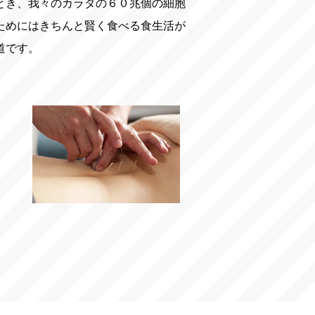
とき、我々のカラダの６０兆個の細胞
ためにはきちんと賢く食べる食生活が
道です。