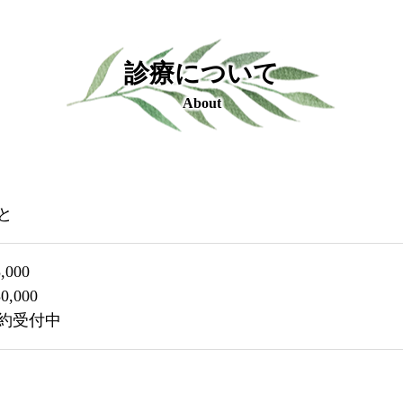
診療について
About
と
,000
,000
約受付中