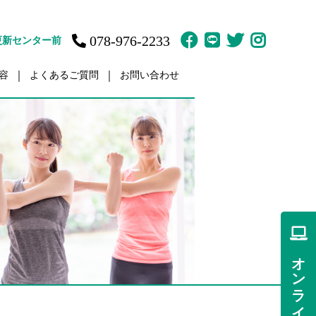
078-976-2233
更新センター前
容
よくあるご質問
お問い合わせ
故治療
訪問鍼灸マッサージ
ット
体育の家庭教師
疲労
肩／肩こり
痛
痛
オンライン予約
傷・障害
ント（骨盤矯正）