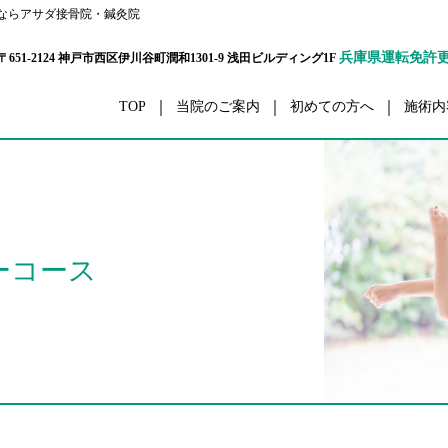
ならアサダ接骨院・鍼灸院
兵庫県運転免許
〒651-2124 神戸市西区伊川谷町潤和1301-9 浅田ビルディング1F
TOP
当院のご案内
初めての方へ
施術内
ボディーケア
交通事
栄養カウンセリング
ダイエ
ハリウッドセレブコース
眼精
ーコース
メタボ解消コース
五十肩・四十
パーソナルトレーナーコース
腰
プリティウーマンコース
膝
リハビリ
スポーツ外
セルライト除去
ボディーアラインメ
スポーツコンディショニング