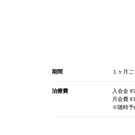
期間
１ヶ月ご
治療費
入会金 ¥5
月会費 ¥30
※随時予