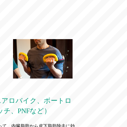
エアロバイク、ボートロ
チ、PNFなど）
って、内臓脂肪から皮下脂肪除去に効