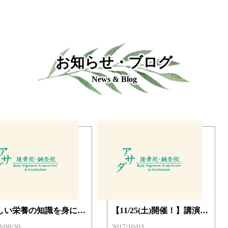
お知らせ・ブログ
News & Blog
正しい栄養の知識を身につけてもっと健康になろう！
【11/25(土)開催！】講演会 「子供と大人、 アスリートのための 身体づくり」 申込受付中
8/08/30
2017/10/03