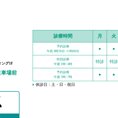
診療時間
月
火
予約診療
●
●
午前 8時30分~11時00分
特別診療
特診
特診
ィング1F
午後 1時~4時
駐車場前
予約診療
●
●
午後 5時~7時
休診日：土・日・祝日