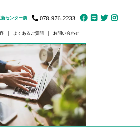
078-976-2233
更新センター前
容
よくあるご質問
お問い合わせ
故治療
訪問鍼灸マッサージ
ット
体育の家庭教師
疲労
肩／肩こり
痛
痛
傷・障害
ント（骨盤矯正）