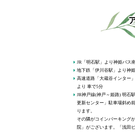
JR「明石駅」より神姫バス
地下鉄「伊川谷駅」より神姫
高速道路「大蔵谷インター
より 車で5分
JR神戸線(神戸～姫路) 明
更新センター」駐車場斜め
ります。
その隣がコインパーキング
院」がございます。「浅田ビ