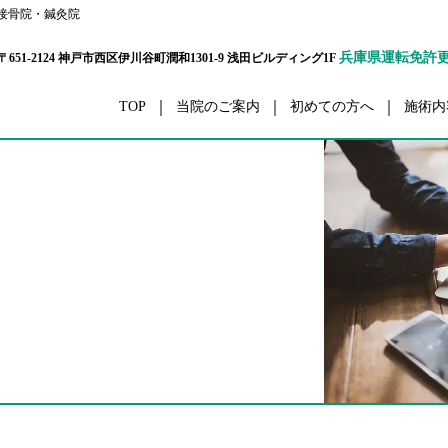
接骨院・鍼灸院
兵庫県運転免許
〒651-2124 神戸市西区伊川谷町潤和1301-9 浅田ビルディング1F
TOP
当院のご案内
初めての方へ
施術内
ボディーケア
交通事
栄養カウンセリング
ダイエ
ハリウッドセレブコース
眼精
メタボ解消コース
五十肩・四十
パーソナルトレーナーコース
腰
プリティウーマンコース
膝
リハビリ
スポーツ外
セルライト除去
ボディーアラインメ
スポーツコンディショニング