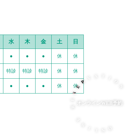
水
木
金
土
日
●
●
●
休
休
特診
特診
特診
休
休
V
R
A
E
T
S
●
●
●
休
休
E
I
O
R
N
オンラインWEB予約
E
N
I
L
N
O