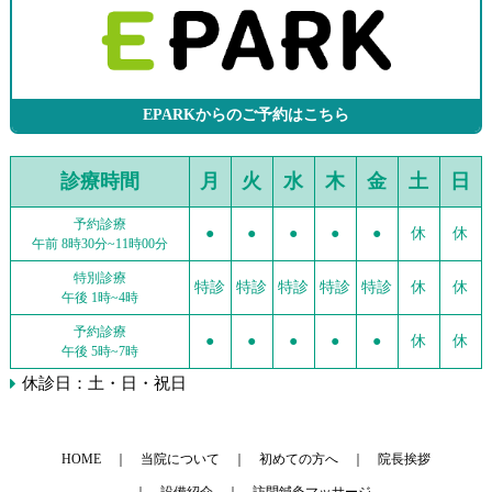
EPARKからのご予約はこちら
診療時間
月
火
水
木
金
土
日
予約診療
●
●
●
●
●
休
休
午前 8時30分~11時00分
特別診療
特診
特診
特診
特診
特診
休
休
午後 1時~4時
予約診療
●
●
●
●
●
休
休
午後 5時~7時
休診日：土・日・祝日
HOME
当院について
初めての方へ
院長挨拶
設備紹介
訪問鍼灸マッサージ