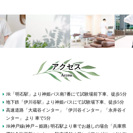
アクセス
Access
JR「明石駅」より神姫バス南7番にて試験場前下車、徒歩5分
地下鉄「伊川谷駅」より神姫バスにて試験場下車、徒歩5分
高速道路「大蔵谷インター」「伊川谷インター」「永井谷イ
ンター」 より 車で5分
JR神戸線(神戸～姫路) 明石駅より車でお越しの場合「兵庫県