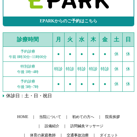
EPARKからのご予約はこちら
診療時間
月
火
水
木
金
土
日
予約診療
●
●
●
●
●
休
休
午前 8時30分~11時00分
特別診療
特診
特診
特診
特診
特診
休
休
午後 1時~4時
予約診療
●
●
●
●
●
休
休
午後 5時~7時
休診日：土・日・祝日
HOME
当院について
初めての方へ
院長挨拶
設備紹介
訪問鍼灸マッサージ
体育の家庭教師
交通事故治療
ダイエット