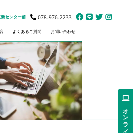
078-976-2233
更新センター前
容
よくあるご質問
お問い合わせ
故治療
訪問鍼灸マッサージ
ット
体育の家庭教師
疲労
肩／肩こり
痛
痛
オンライン予約
傷・障害
ント（骨盤矯正）