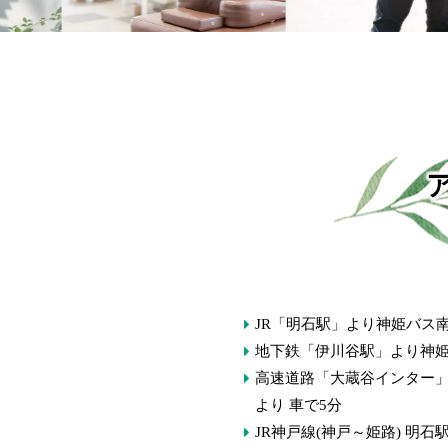
JR「明石駅」より神姫バス
地下鉄「伊川谷駅」より神姫
高速道路「大蔵谷インター
より 車で5分
JR神戸線(神戸～姫路) 明