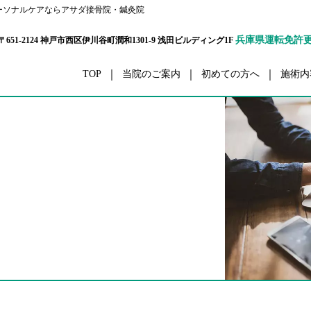
ーソナルケアならアサダ接骨院・鍼灸院
兵庫県運転免許
〒651-2124 神戸市西区伊川谷町潤和1301-9 浅田ビルディング1F
TOP
当院のご案内
初めての方へ
施術内
ボディーケア
交通事
栄養カウンセリング
ダイエ
ハリウッドセレブコース
眼精
メタボ解消コース
五十肩・四十
パーソナルトレーナーコース
腰
プリティウーマンコース
膝
リハビリ
スポーツ外
セルライト除去
ボディーアラインメ
スポーツコンディショニング