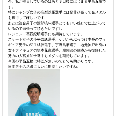
今、私が注目しているのはあと３日後にはじまる平昌五輪で
す。
特にジャンプ女子の高梨沙羅選手には是非頑張って金メダル
を獲得してほしいです。
あとは複合男子の渡部暁斗選手とてもいい感じで仕上がって
いるので頑張って頂きたいですし
レジェンド葛西紀明選手にも期待しています。
スケート女子の小平奈緒選手、ケガからぶっつけ本番のフィ
ギュア男子の羽生結弦選手、宇野昌磨選手、地元神戸出身の
女子フィギュアの坂本花織選手、股関節の故障から復帰した
努力の人宮原知子選手もメダルを期待しています。
今回の平昌五輪は時差が無いのでとても助かります。
日本選手の活躍に大いに期待したいですね。