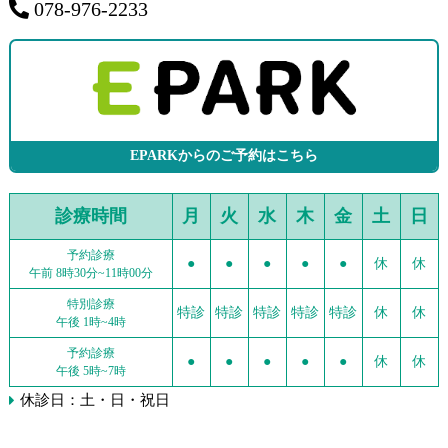
078-976-2233
EPARKからのご予約はこちら
診療時間
月
火
水
木
金
土
日
予約診療
●
●
●
●
●
休
休
午前 8時30分~11時00分
特別診療
特診
特診
特診
特診
特診
休
休
午後 1時~4時
予約診療
●
●
●
●
●
休
休
午後 5時~7時
休診日：土・日・祝日