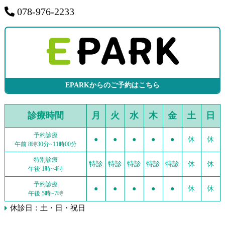
078-976-2233
EPARKからのご予約はこちら
診療時間
月
火
水
木
金
土
日
予約診療
●
●
●
●
●
休
休
午前 8時30分~11時00分
特別診療
特診
特診
特診
特診
特診
休
休
午後 1時~4時
予約診療
●
●
●
●
●
休
休
午後 5時~7時
休診日：土・日・祝日