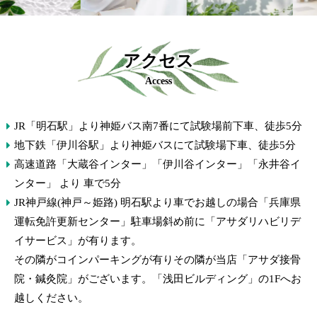
アクセス
Access
JR「明石駅」より神姫バス南7番にて試験場前下車、徒歩5分
地下鉄「伊川谷駅」より神姫バスにて試験場下車、徒歩5分
高速道路「大蔵谷インター」「伊川谷インター」「永井谷イ
ンター」 より 車で5分
JR神戸線(神戸～姫路) 明石駅より車でお越しの場合「兵庫県
運転免許更新センター」駐車場斜め前に「アサダリハビリデ
イサービス」が有ります。
その隣がコインパーキングが有りその隣が当店「アサダ接骨
院・鍼灸院」がございます。「浅田ビルディング」の1Fへお
越しください。