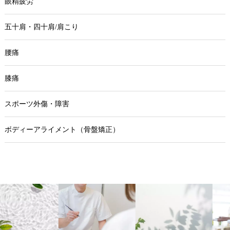
眼精疲労
五十肩・四十肩/肩こり
腰痛
膝痛
スポーツ外傷・障害
ボディーアライメント（骨盤矯正）