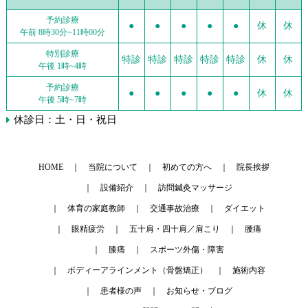
予約診療
●
●
●
●
●
休
休
午前 8時30分~11時00分
特別診療
特診
特診
特診
特診
特診
休
休
午後 1時~4時
予約診療
●
●
●
●
●
休
休
午後 5時~7時
休診日：土・日・祝日
HOME
当院について
初めての方へ
院長挨拶
設備紹介
訪問鍼灸マッサージ
体育の家庭教師
交通事故治療
ダイエット
眼精疲労
五十肩・四十肩／肩こり
腰痛
膝痛
スポーツ外傷・障害
ボディーアラインメント（骨盤矯正）
施術内容
患者様の声
お知らせ・ブログ