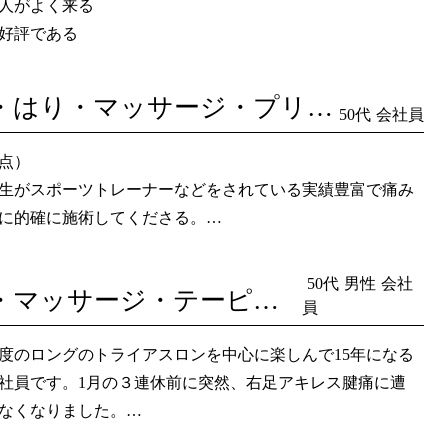
人がよく来る
好評である
EMS・はり・マッサージ・プリムアップ
50代
会社員
点）
生がスポーツトレーナーなどをされている実績豊富で痛み
に的確に施術してくださる。
ージ、EMSだけでなく体幹の矯正を施してくださるので、
体の代謝に良い結果が出る。
50代
男性
会社
EMS・マッサージ・テーピング
ージによるも揉み返しが少ない、体に負担がかからない施
員
できる。
度のロングのトライアスロンを中心に楽しんで15年になる
ージと併せて鍼治療していただくことで効果が大きく私の
社員です。1月の３連休前に突然、右足アキレス腱痛に遭
常に合っている。
なくなりました。
）
週1回ペースで2回ほど近くの整形外科に通院しました。
担を考慮していただいていると思いますが、マッサージの