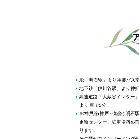
院長の専門性の高さとは違い、院内はアットホームな雰囲
。整形外科の通院ではなかなか回復の兆しが見られない方
田院長の診察を受けられることをお奨めします。
JR「明石駅」より神姫バス
地下鉄「伊川谷駅」より神姫
高速道路「大蔵谷インター
より 車で5分
JR神戸線(神戸～姫路) 明
更新センター」駐車場斜め
ります。
その隣がコインパーキング