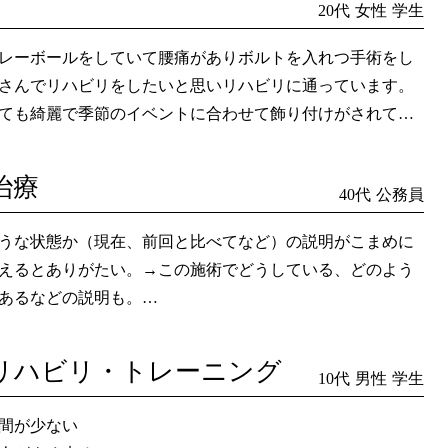
20代
女性
学生
レーボールをしていて腰痛がありボルトを入れつ手術をし
さんでリハビリをしたいと思いリハビリに通っています。
ても綺麗で季節のイベントに合わせて飾り付けがされてい
ットホームな雰囲気の中で治療をしていただいてとても楽
ます。
治療
40代
公務員
もバレーボール部でもアサダ先生にはとてもお世話になっ
部員も何かあればアサダ接骨院に行っています。ビーチの
うな状態か（現在、前回と比べてなど）の説明がこまめに
は部員全員にアサダTシャツをプレゼントしていただき、ペ
えるとありがたい。→この施術でどうしている、どのよう
いで着て全員揃うとカラフルでとてもかわいいTシャツです
あるなどの説明も。
入っています。ありがとうございます。これからもよろし
なかなか状態（痛み）が改善されず、自分の体に対して、
します。
しての見通の持てない不安が・・・
リハビリ・トレーニング
10代
男性
学生
間が少ない