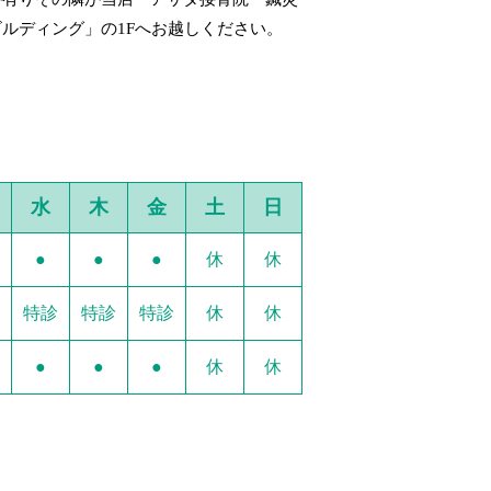
ルディング」の1Fへお越しください。
水
木
金
土
日
●
●
●
休
休
特診
特診
特診
休
休
●
●
●
休
休