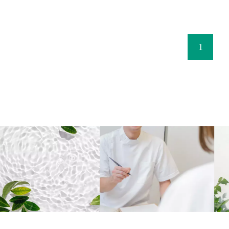
病院での
施術時間
で２週間
・マッサ
せんでし
空いてい
1
兵庫県ト
くてすみ
サポート
・患者さ
尽力され
少しあれ
結局痛み
労が原因
不足の指
家でのマ
16日に
ジョグで
整形外科
が見られ
回復につ
また、私