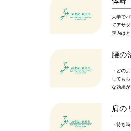
体幹
大学でバ
てアサダ
院内はと
たり、ア
しく通え
腰の
個人的に
ていて、
・どのよ
大会前に
してもら
アでお揃
な効果が
ごく気に
・今回、
くお願い
施術に対
肩の
・待ち時