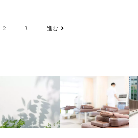
治療では温熱治療と在宅治療では痛み止めと塗り薬の投薬
が選択できるとありがたいです。
ほどの治療を続けましたが、全くの回復の兆しが見られま
ージの際にうつ伏せになりますが、ベットの顔部分が穴が
た。
ると良いかなと思います。（顔を伏せた際に横向きにしな
2
3
進む
ライアスロン協会でオリンピアん等の一流スポーツ選手を
、下向き状態でいられると楽な体勢が保てます。）
しており、最近では、「明石・アクアスロン大会」開催に
んが多い時に座るところが待合室に少ないため椅子がもう
た浅田院長の治療を2月9日に受けました。
ばと思います。
は右足アキレス腱部分の痛みではなくヒラメ筋奥の筋肉疲
であることがわかり、電気治療を受け更に冬場の水分摂取
導を受けました。
ッサージを続けた結果、１週間後にかなり痛みが和らぎ2月
再度電気治療を受け、17日にはやや痛みは残りますが、軽く
きるまで回復しました。
では、アキレス腱部分のみの温熱治療では全く改善の兆し
なかったのですが、浅田院長の肉体に関する専門的知見で
ながり、感謝しております。
は生まれて初めて接骨院・鍼灸院で治療を受けたのです