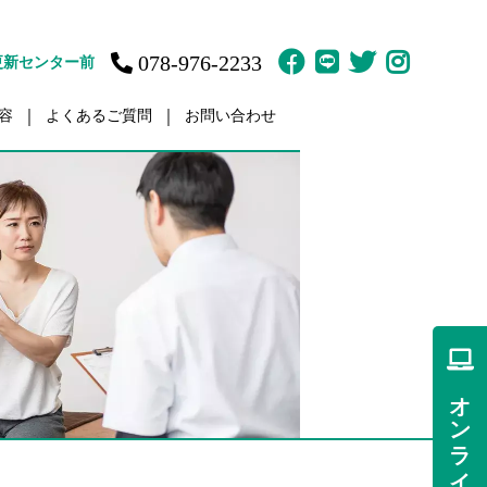
078-976-2233
更新センター前
容
よくあるご質問
お問い合わせ
故治療
訪問鍼灸マッサージ
ット
体育の家庭教師
疲労
肩／肩こり
痛
痛
オンライン予約
傷・障害
ント（骨盤矯正）