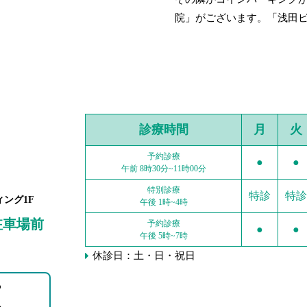
院」がございます。「浅田ビ
診療時間
月
火
予約診療
●
●
午前 8時30分~11時00分
特別診療
特診
特診
ィング1F
午後 1時~4時
駐車場前
予約診療
●
●
午後 5時~7時
休診日：土・日・祝日