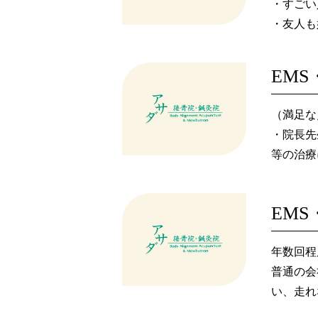
・すごい
・友人も
（満足な
・院長先
等の治療
・マッサ
結果的に
・マッサ
術で信頼
年数回程
・マッサ
普通の会
体調に非
い、走れ
（要望点
その後、
・体の負